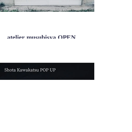
atelier musubisya OPEN