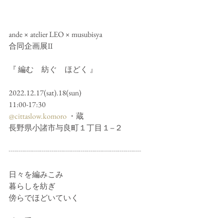
ande × atelier LEO × musubisya
合同企画展II
『 編む　紡ぐ　ほどく 』
2022.12.17(sat).18(sun)
11:00-17:30
@cittaslow.komoro
 ・蔵
長野県小諸市与良町１丁目１−２
┈┈┈┈┈┈┈┈┈┈┈┈┈┈┈┈┈
日々を編みこみ
暮らしを紡ぎ
傍らでほどいていく