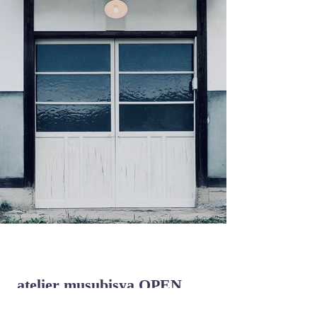
atelier musubisya OPEN