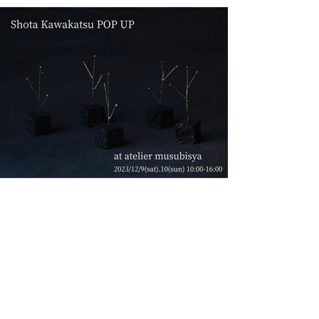
Shota Kawakatsu POPUP