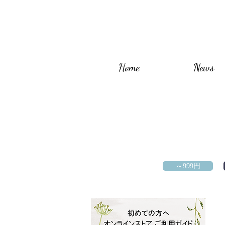
Home
News
～999円