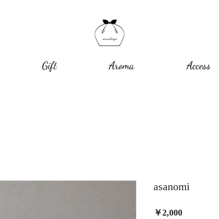
Gift
Aroma
Access
asanomi
価
￥2,000