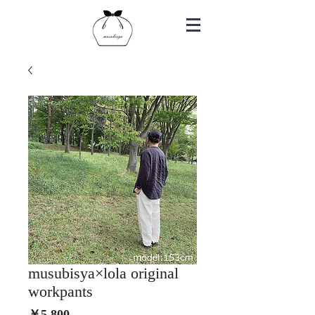
musubisya×lola original
workpants
価
￥5,800