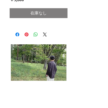
格
在庫なし
musubisya×lola original workpants
トータスコーヒー ドリッ